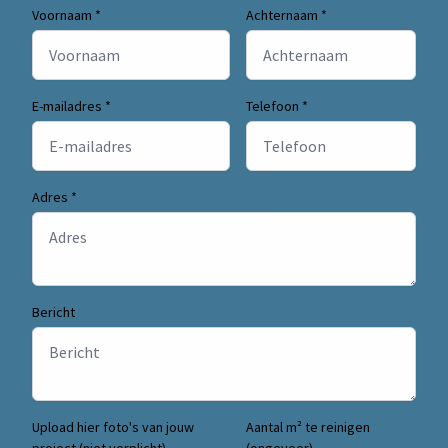
Voornaam *
Achternaam *
E-mailadres *
Telefoon *
Adres *
Bericht
Upload hier foto's van jouw
Aantal m² te reinigen
project (niet verplicht)
(ongeveer)