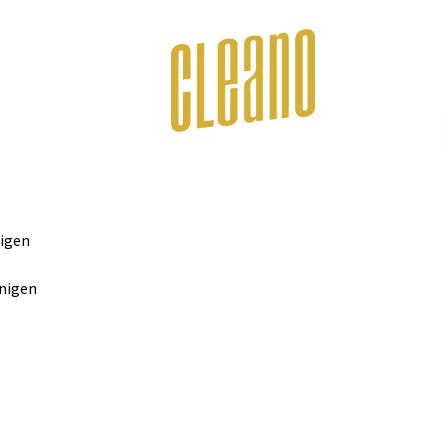
nigen
inigen