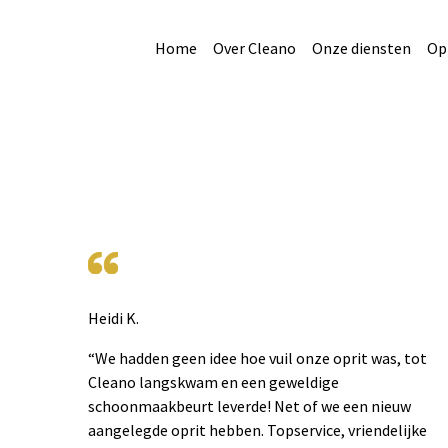
Home
Over Cleano
Onze diensten
Opr
Heidi K.
“We hadden geen idee hoe vuil onze oprit was, tot
Cleano langskwam en een geweldige
schoonmaakbeurt leverde! Net of we een nieuw
aangelegde oprit hebben. Topservice, vriendelijke